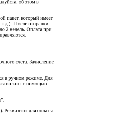
луйста, об этом в
ой пакет, который имеет
т.д.) . После отправки
ло 2 недель. Оплата при
тправляются.
очного счета. Зачисление
я в ручном режиме. Для
для оплаты с помощью
".
). Реквизиты для оплаты