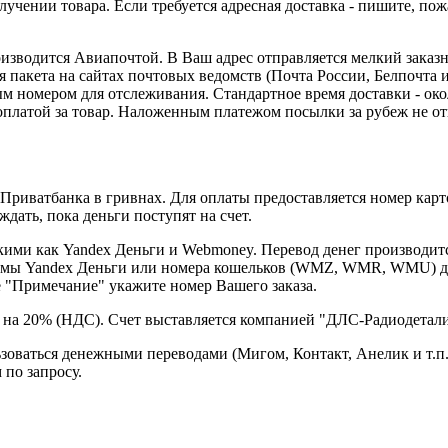
чении товара. Если требуется адресная доставка - пишите, пожа
оизводится Авиапочтой. В Ваш адрес отправляется мелкий заказн
акета на сайтах почтовых ведомств (Почта России, Белпочта и 
ым номером для отслеживания. Стандартное время доставки - око
оплатой за товар. Наложенным платежом посылки за рубеж не о
Приватбанка в гривнах. Для оплаты предоставляется номер карт
дать, пока деньги поступят на счет.
ими как Yandex Деньги и Webmoney. Перевод денег производитс
истемы Yandex Деньги или номера кошельков (WMZ, WMR, WMU) 
е "Примечание" укажите номер Вашего заказа.
я на 20% (НДС). Счет выставляется компанией "ДЛС-Радиодетали
зоваться денежными переводами (Мигом, Контакт, Анелик и т.п.
по запросу.