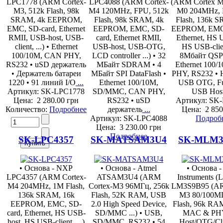
LPC1778 (ARM Cortex-
LPC4088 (ARM Cortex-
(ARM Cortex M
M3, 512k Flash, 98k
M4 120MHz, FPU, 512k
M0 204MHz, 
SRAM, 4k EEPROM,
Flash, 98k SRAM, 4k
Flash, 136k 
EMC, SD-card, Ethernet
EEPROM, EMC, SD-
EEPROM, EMC,
RMII, USB-host, USB-
card, Ethernet RMII,
Ethernet, HS 
client, ...) • Ethernet
USB-host, USB-OTG,
HS USB-client
100/10M, CAN PHY,
LCD controller ...) • 32
8Mбайт QSPI
RS232 • uSD держатель
MБайт SDRAM • 4
Ethernet 100
• Держатель батареи
MБайт SPI DataFlash •
PHY, RS232 • 
1220 • 91 линий I/O
...
Ethernet 100/10M,
USB OTG, Fu
Артикул: SK-LPC1778
SD/MMC, CAN PHY,
USB Host
Цена:
2 280.00 грн
RS232 • uSD
Артикул: SK
Количество:
Подробнее
держатель
...
Цена:
2 850
Артикул: SK-LPC4088
Подроб
Цена:
3 230.00 грн
Подробнее
SK-LPC4357
SK-MATSAM3U4
SK-MLM3
• Основа - NXP
• Основа - Atmel
• Основа -
LPC4357 (ARM Cortex-
ATSAM3U4 (ARM
Instruments (
M4 204MHz, 1M Flash,
Cortex-M3 96МГц, 256k
LM3S9B95 (AR
136k SRAM, 16k
Flash, 52K RAM, USB
M3 80/100МГ
EEPROM, EMC, SD-
2.0 High Speed Device,
Flash, 96k RAM
card, Ethernet, HS USB-
SD/MMC ...) • USB,
MAC & PH
host, HS USB-client, ...)
SD/MMC, RS232 • 54
Host/OTG/Clie