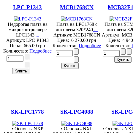
LPC-P1343
MCB1768CN
MCB32F
Недорогая плата на
Плата на LPC1768 с
Плата на STM
микроконтроллере
дисплеем 320*240
...
дисплеем 32
LPC1343
...
Артикул: MCB1768CN
Артикул: MCB
Артикул: LPC-P1343
Цена:
6 270.00 грн
Цена:
4 940
Цена:
665.00 грн
Количество:
Подробнее
Количество:
Количество:
Подробнее
SK-LPC1778
SK-LPC4088
SK-LPC
• Основа - NXP
• Основа - NXP
• Основа - NX