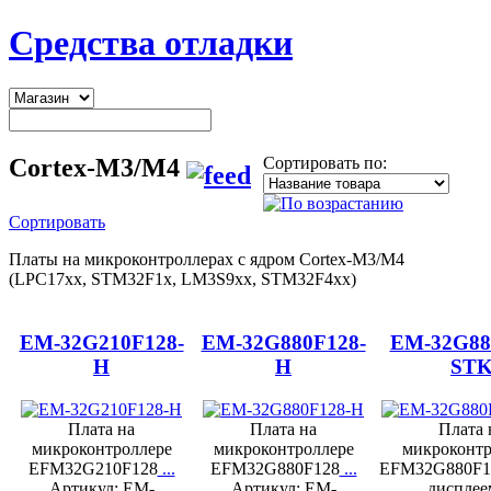
Средства отладки
Cortex-M3/M4
Сортировать по:
Сортировать
Платы на микроконтроллерах с ядром Cortex-M3/M4
(LPC17xx, STM32F1x, LM3S9xx, STM32F4xx)
EM-32G210F128-
EM-32G880F128-
EM-32G88
H
H
ST
Плата на
Плата на
Плата 
микроконтроллере
микроконтроллере
микроконтр
EFM32G210F128
...
EFM32G880F128
...
EFM32G880F1
Артикул: EM-
Артикул: EM-
дисплее