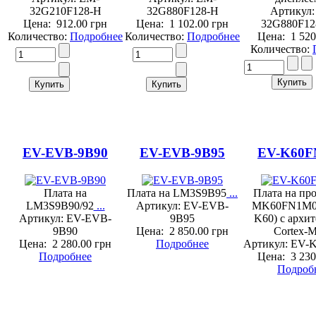
32G210F128-H
32G880F128-H
Артикул:
Цена:
912.00 грн
Цена:
1 102.00 грн
32G880F12
Количество:
Подробнее
Количество:
Подробнее
Цена:
1 520
Количество:
EV-EVB-9B90
EV-EVB-9B95
EV-K60
Плата на
Плата на LM3S9B95
...
Плата на пр
LM3S9B90/92
...
Артикул: EV-EVB-
MK60FN1M0 (
Артикул: EV-EVB-
9B95
K60) c архи
9B90
Цена:
2 850.00 грн
Cortex-
Цена:
2 280.00 грн
Подробнее
Артикул: EV-
Подробнее
Цена:
3 230
Подроб