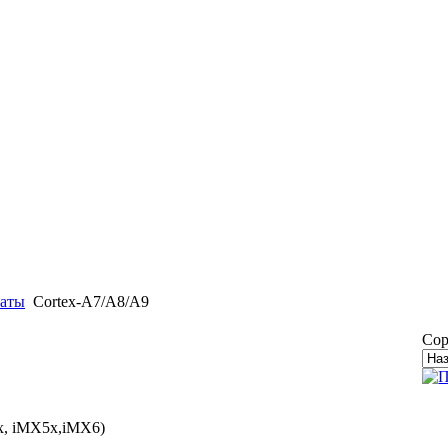
латы
Cortex-A7/A8/A9
Сор
x, iMX5x,iMX6)