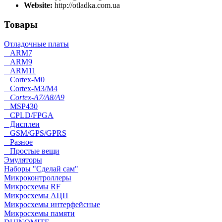
Website:
http://otladka.com.ua
Товары
Отладочные платы
ARM7
ARM9
ARM11
Cortex-M0
Cortex-M3/M4
Cortex-A7/A8/A9
MSP430
CPLD/FPGA
Дисплеи
GSM/GPS/GPRS
Разное
Простые вещи
Эмуляторы
Наборы "Сделай сам"
Микроконтроллеры
Микросхемы RF
Микросхемы АЦП
Микросхемы интерфейсные
Микросхемы памяти