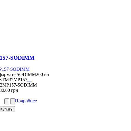
157-SODIMM
 формате SODIMM200 на
а STM32MP157
...
M32MP157-SODIMM
80.00 грн
Подробнее