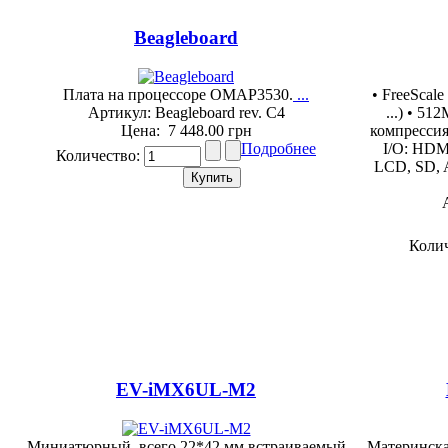
Beagleboard
Плата на процессоре OMAP3530.
...
• FreeScal
Артикул: Beagleboard rev. C4
...) • 5
Цена:
7 448.00 грн
компрессия 
Подробнее
I/O: HDM
Количество:
LCD, SD, A
Коли
EV-iMX6UL-M2
Миниатюрный, всего 22*42 мм встраиваемый
Материнска