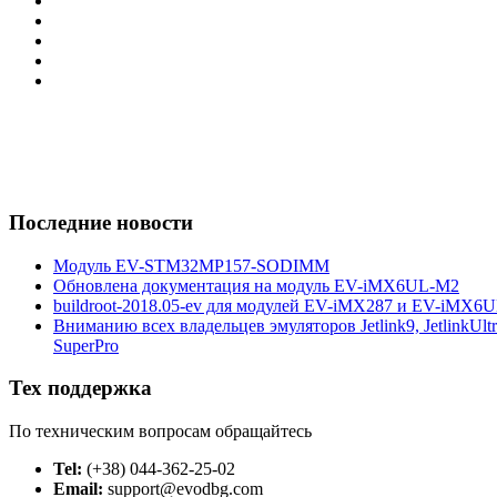
Последние новости
Модуль EV-STM32MP157-SODIMM
Обновлена документация на модуль EV-iMX6UL-M2
buildroot-2018.05-ev для модулей EV-iMX287 и EV-iMX6
Вниманию всех владельцев эмуляторов Jetlink9, JetlinkUltra
SuperPro
Тех поддержка
По техническим вопросам обращайтесь
Tel:
(+38) 044-362-25-02
Email:
support@evodbg.com