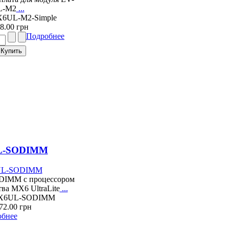
L-M2
...
X6UL-M2-Simple
8.00 грн
Подробнее
L-SODIMM
ODIMM с процессором
а MX6 UltraLite
...
iMX6UL-SODIMM
72.00 грн
обнее