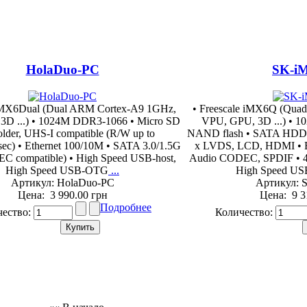
HolaDuo-PC
SK-i
 iMX6Dual (Dual ARM Cortex-A9 1GHz,
• Freescale iMX6Q (Qua
3D ...) • 1024M DDR3-1066 • Micro SD
VPU, GPU, 3D ...) • 
older, UHS-I compatible (R/W up to
NAND flash • SATA HDD co
ec) • Ethernet 100/10M • SATA 3.0/1.5G
x LVDS, LCD, HDMI • Et
C compatible) • High Speed USB-host,
Audio CODEC, SPDIF • 4 
High Speed USB-OTG
...
High Speed U
Артикул: HolaDuo-PC
Артикул:
Цена:
3 990.00 грн
Цена:
9 3
Подробнее
чество:
Количество: