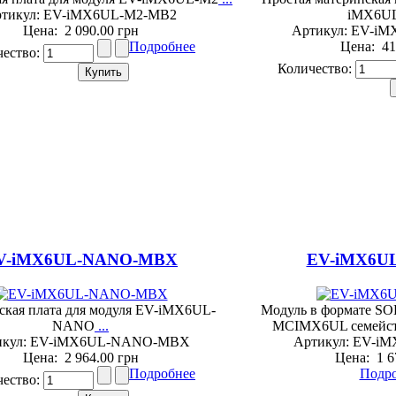
тикул: EV-iMX6UL-M2-MB2
iMX6U
Цена:
2 090.00 грн
Артикул: EV-iM
Подробнее
Цена:
41
чество:
Количество:
V-iMX6UL-NANO-MBX
EV-iMX6U
ская плата для модуля EV-iMX6UL-
Модуль в формате S
NANO
...
MCIMX6UL семейств
икул: EV-iMX6UL-NANO-MBX
Артикул: EV-
Цена:
2 964.00 грн
Цена:
1 6
Подробнее
Подр
чество: