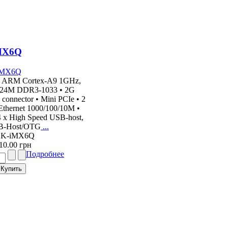
MX6Q
d ARM Cortex-A9 1GHz,
1024M DDR3-1033 • 2G
nnector • Mini PCIe • 2
hernet 1000/100/10M •
x High Speed USB-host,
SB-Host/OTG
...
 SK-iMX6Q
10.00 грн
Подробнее