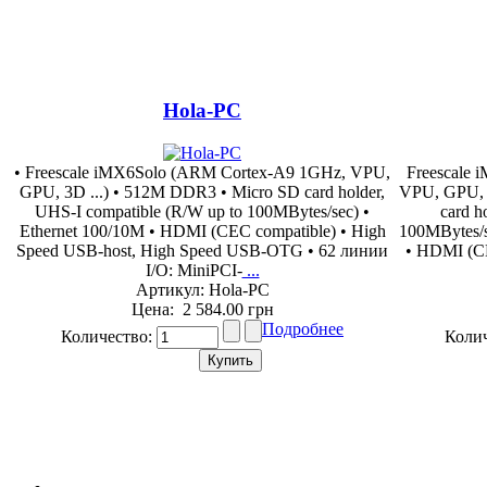
Hola-PC
• Freescale iMX6Solo (ARM Cortex-A9 1GHz, VPU,
Freescale
GPU, 3D ...) • 512M DDR3 • Micro SD card holder,
VPU, GPU, 
UHS-I compatible (R/W up to 100MBytes/sec) •
card h
Ethernet 100/10M • HDMI (CEC compatible) • High
100MBytes/s
Speed USB-host, High Speed USB-OTG • 62 линии
• HDMI (CE
I/O: MiniPCI-
...
Артикул: Hola-PC
Цена:
2 584.00 грн
Подробнее
Количество:
Коли