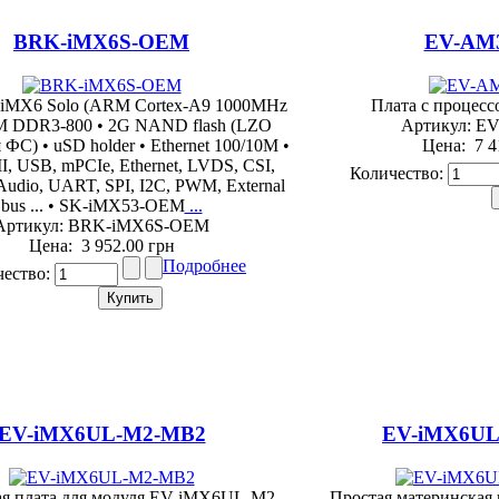
BRK-iMX6S-OEM
EV-AM
e iMX6 Solo (ARM Cortex-A9 1000MHz
Плата с процес
12M DDR3-800 • 2G NAND flash (LZO
Артикул: E
ФС) • uSD holder • Ethernet 100/10M •
Цена:
7 4
I, USB, mPCIe, Ethernet, LVDS, CSI,
Количество:
udio, UART, SPI, I2C, PWM, External
bus ... • SK-iMX53-OEM
...
Артикул: BRK-iMX6S-OEM
Цена:
3 952.00 грн
Подробнее
чество:
EV-iMX6UL-M2-MB2
EV-iMX6UL
я плата для модуля EV-iMX6UL-M2
...
Простая материнская 