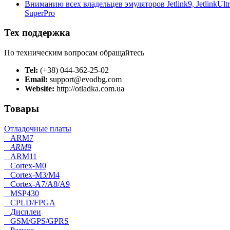
Вниманию всех владельцев эмуляторов Jetlink9, JetlinkUltra
SuperPro
Тех поддержка
По техническим вопросам обращайтесь
Tel:
(+38) 044-362-25-02
Email:
support@evodbg.com
Website:
http://otladka.com.ua
Товары
Отладочные платы
ARM7
ARM9
ARM11
Cortex-M0
Cortex-M3/M4
Cortex-A7/A8/A9
MSP430
CPLD/FPGA
Дисплеи
GSM/GPS/GPRS