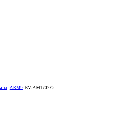
латы
ARM9
EV-AM1707E2