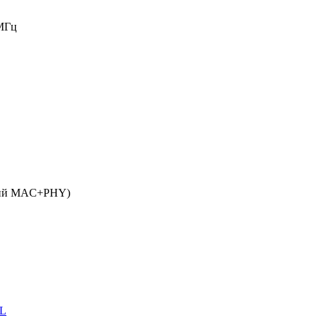
МГц
шний MAC+PHY)
UL