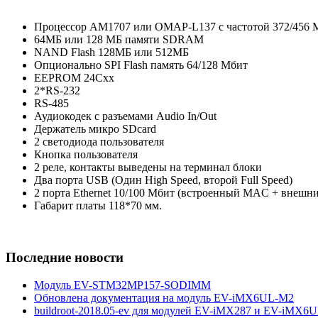
Процессор AM1707 или OMAP-L137 c частотой 372/456 
64МБ или 128 МБ памяти SDRAM
NAND Flash 128МБ или 512МБ
Опционально SPI Flash память 64/128 Мбит
EEPROM 24Cxx
2*RS-232
RS-485
Аудиокодек с разъемами Audio In/Out
Держатель микро SDcard
2 светодиода пользователя
Кнопка пользователя
2 реле, контакты выведены на терминал блоки
Два порта USB (Один High Speed, второй Full Speed)
2 порта Ethernet 10/100 Мбит (встроенный MAC + вне
Габарит платы 118*70 мм.
Последние новости
Модуль EV-STM32MP157-SODIMM
Обновлена документация на модуль EV-iMX6UL-M2
buildroot-2018.05-ev для модулей EV-iMX287 и EV-iMX6