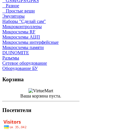
GSM/GPS/GPRS
Разное
Простые вещи
Эмуляторы
Наборы "Сделай сам"
Микроконтроллеры
Микросхемы RF
Микросхемы АЦП
Микросхемы интерфейсные
Микросхемы памяти
DUINOMITE
Разъемы
Сетевое оборудование
Оборудование БУ
Корзина
Ваша корзина пуста.
Посетители