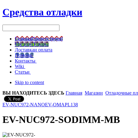
Средства отладки
Главная
Приветствуем!
Магазин
Товары
Доставка
и оплата
Помощь
Контакты
Wiki
Статьи
Skip to content
ВЫ НАХОДИТЕСЬ ЗДЕСЬ
Главная
Магазин
Отладочные п
EV-NUC972-NANO
EV-OMAPL138
EV-NUC972-SODIMM-MB