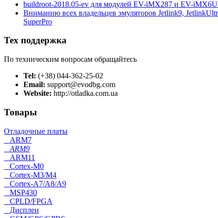
buildroot-2018.05-ev для модулей EV-iMX287 и EV-iMX6
Вниманию всех владельцев эмуляторов Jetlink9, JetlinkUltra
SuperPro
Тех поддержка
По техническим вопросам обращайтесь
Tel:
(+38) 044-362-25-02
Email:
support@evodbg.com
Website:
http://otladka.com.ua
Товары
Отладочные платы
ARM7
ARM9
ARM11
Cortex-M0
Cortex-M3/M4
Cortex-A7/A8/A9
MSP430
CPLD/FPGA
Дисплеи