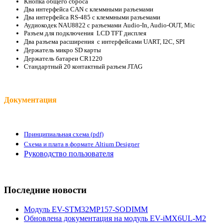
Кнопка общего сброса
Два интерфейса CAN с клеммными разъемами
Два интерфейса RS-485 с клеммными разъемами
Аудиокодек NAU8822 с разъемами Audio-In, Audio-OUT, Mic
Разъем для подключения LCD TFT дисплея
Два разъема расширения с интерфейсами UART, I2C, SPI
Держатель микро SD карты
Держатель батареи CR1220
Стандартный 20 контактный разъем JTAG
Документация
Принципиальная схема (pdf)
Схема и плата в формате Altium Designer
Руководство пользователя
Последние новости
Модуль EV-STM32MP157-SODIMM
Обновлена документация на модуль EV-iMX6UL-M2