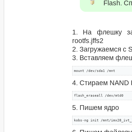
Flash. С
1. На флешку за
rootfs.jffs2
2. Загружаемся с 
3. Вставляем фле
mount /dev/sda1 /mnt
4. Стираем NAND 
flash_eraseall /dev/mtd0
5. Пишем ядро
kobs-ng init /mnt/imx28_ivt_