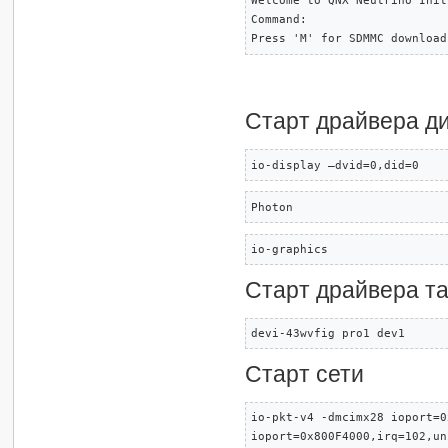
Welcome to QNX Neutrino Init
Command: 

Press 'M' for SDMMC download
Старт драйвера д
io-display –dvid=0,did=0
Photon
io-graphics
Старт драйвера т
devi-43wvfig pro1 dev1
Старт сети
io-pkt-v4 -dmcimx28 ioport=0
ioport=0x800F4000,irq=102,un