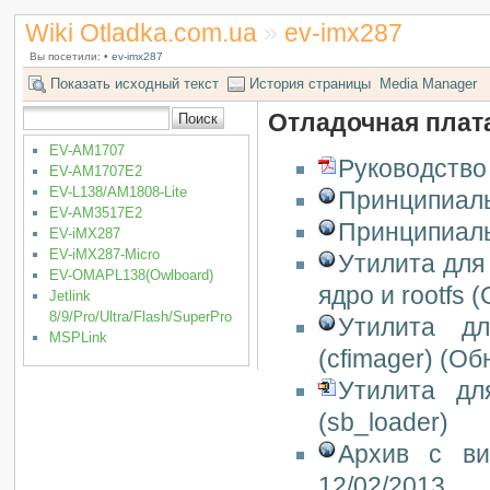
Wiki Otladka.com.ua
»
ev-imx287
Вы посетили:
•
ev-imx287
Показать исходный текст
История страницы
Media Manager
Отладочная плат
EV-AM1707
Руководство
EV-AM1707E2
EV-L138/AM1808-Lite
Принципиальн
EV-AM3517E2
Принципиаль
EV-iMX287
EV-iMX287-Micro
Утилита для
EV-OMAPL138(Owlboard)
ядро и rootfs 
Jetlink
8/9/Pro/Ultra/Flash/SuperPro
Утилита дл
MSPLink
(cfimager) (Об
Утилита дл
(sb_loader)
Архив с ви
12/02/2013