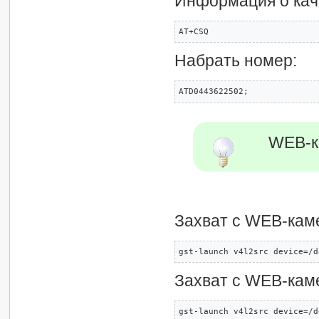
Информация о кач
AT+CSQ 
Набрать номер:
ATD0443622502; 
WEB-к
Захват с WEB-кам
gst-launch v4l2src device=/d
Захват с WEB-каме
gst-launch v4l2src device=/d