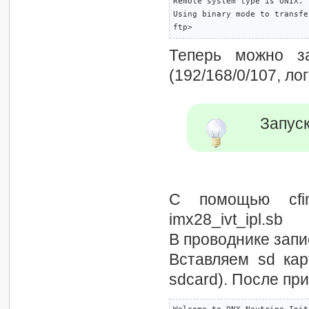
Remote system type is UNIX.

Using binary mode to transfe
ftp>
Теперь можно з
(192/168/0/107, лог
Запус
С помощью cfi
imx28_ivt_ipl.sb
В проводнике запи
Вставляем sd кар
sdcard). После п