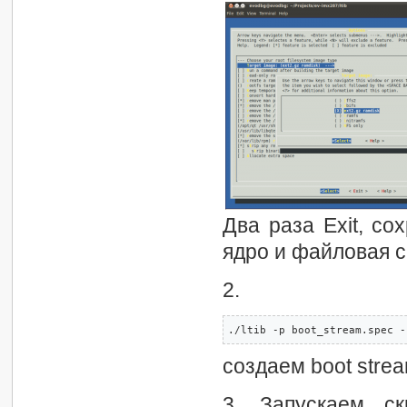
Два раза Exit, с
ядро и файловая с
2.
./ltib -p boot_stream.spec -
создаем boot stre
3. Запускаем ск