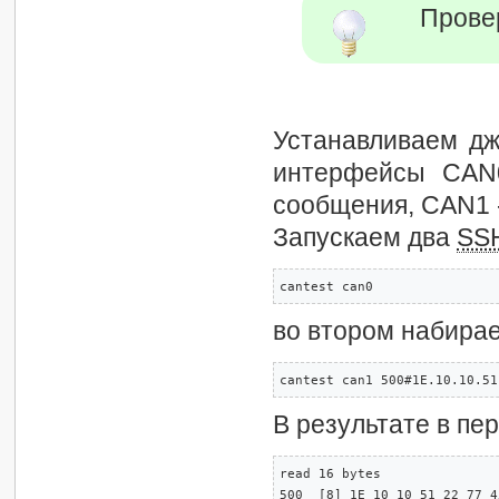
Прове
Устанавливаем д
интерфейсы CAN
сообщения, CAN1 
Запускаем два
SS
cantest can0
во втором набира
cantest can1 500#1E.10.10.51
В результате в пе
read 16 bytes

500  [8] 1E 10 10 51 22 77 4