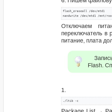
6. Пишем файлову
flash_eraseall /dev/mtd1

nandwrite /dev/mtd1 /mnt/roo
Отключаем пита
переключатель в 
питание, плата до
Запис
Flash. С
1.
./ltib -c 
Package List → P