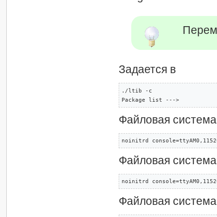
Перем
Задается в
./ltib -c

Package list --->
Файловая система
noinitrd console=ttyAM0,1152
Файловая система
noinitrd console=ttyAM0,1152
Файловая систем