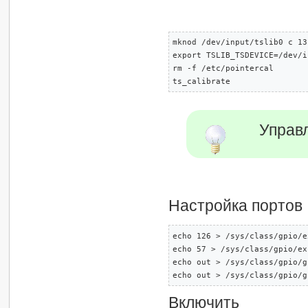
mknod /dev/input/tslib0 c 13
export TSLIB_TSDEVICE=/dev/i
rm -f /etc/pointercal 

ts_calibrate
Управ
Настройка портов
echo 126 > /sys/class/gpio/e
echo 57 > /sys/class/gpio/ex
echo out > /sys/class/gpio/g
echo out > /sys/class/gpio/g
Включить