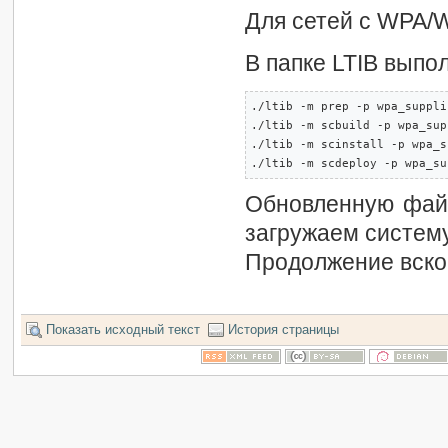
Для сетей с WPA/
В папке LTIB выпо
./ltib -m prep -p wpa_suppli
./ltib -m scbuild -p wpa_sup
./ltib -m scinstall -p wpa_s
./ltib -m scdeploy -p wpa_su
Обновленную файл
загружаем систему
Продолжение вско
Показать исходный текст
История страницы