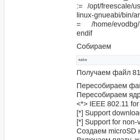
:= /opt/freescale/us
linux-gnueabi/bin/
= /home/evodbg/Pro
endif
Собираем
make
Получаем файл 81
Пересобираем файл
Пересобираем ядр
<*> IEEE 802.11 fo
[*] Support downloa
[*] Support for non
Создаем microSD 