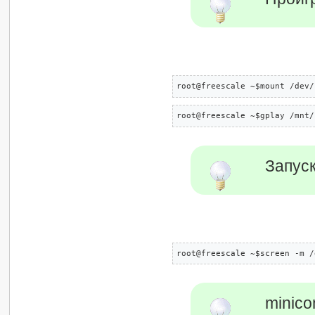
root@freescale ~$mount /dev/
root@freescale ~$gplay /mnt/
Запус
root@freescale ~$screen -m /
minic