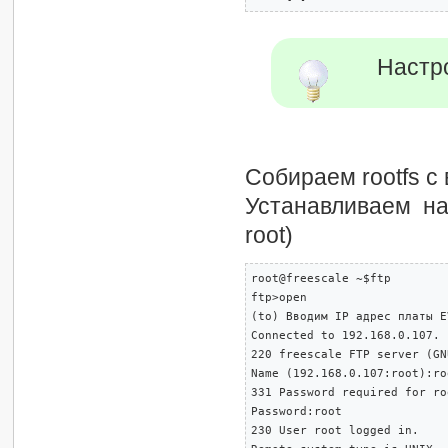
Настр
Собираем rootfs с 
Устанавливаем н
root)
root@freescale ~$ftp

ftp>open

(to) Вводим IP адрес платы E
Connected to 192.168.0.107.

220 freescale FTP server (GN
Name (192.168.0.107:root):roo
331 Password required for ro
Password:root

230 User root logged in.
