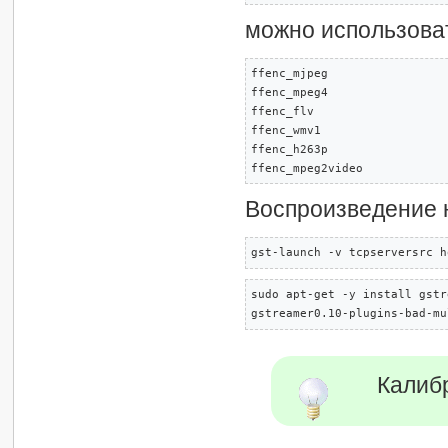
можно использоват
ffenc_mjpeg

ffenc_mpeg4

ffenc_flv

ffenc_wmv1

ffenc_h263p

ffenc_mpeg2video
Воспроизведение 
gst-launch -v tcpserversrc h
sudo apt-get -y install gstr
gstreamer0.10-plugins-bad-mu
Калиб