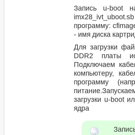
Запись u-boot 
imx28_ivt_uboot.s
программу: cfimage
- имя диска картр
Для загрузки файл
DDR2 платы исп
Подключаем кабе
компьютеру, каб
программу (на
питание.Запускаем
загрузки u-boot ил
ядра
Запис