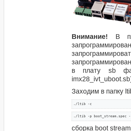
Внимание!
В пла
запрограммиро
запрограммироват
запрограммирован
в плату sb файл
imx28_ivt_uboot.sb
Заходим в папку lt
./ltib -c 
./ltib -p boot_stream.spec -
сборка boot strea