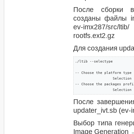
После сборки в п
созданы файлы imx
ev-imx287/src/l
rootfs.ext2.gz
Для создания updat
./ltib --selectype 

-- Choose the platform type 

                  Selection 
-- Choose the packages profi
                  Selection 
После завершения
updater_ivt.sb (ev-i
Выбор типа генери
Image Generation 