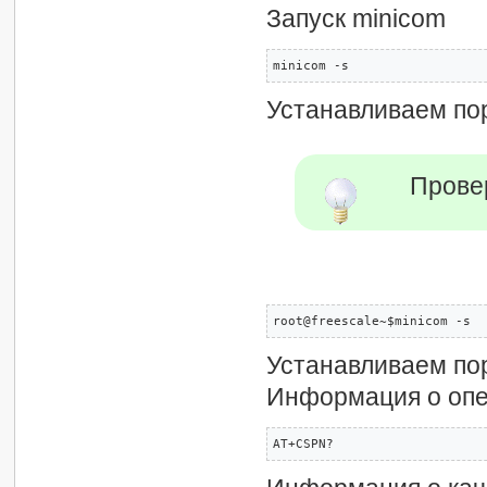
Запуск minicom
minicom -s
Устанавливаем пор
Прове
root@freescale~$minicom -s
Устанавливаем пор
Информация о опе
AT+CSPN? 