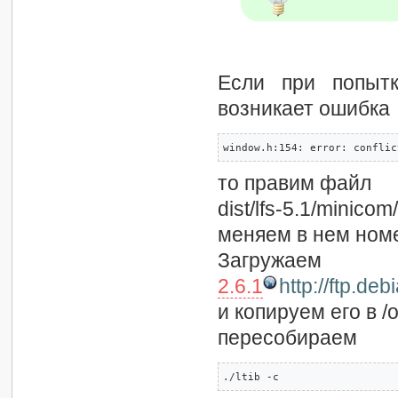
Если при попытк
возникает ошибка
window.h:154: error: conflic
то правим файл
dist/lfs-5.1/minico
меняем в нем номе
Загру
2.6.1
http://ftp.de
и копируем его в /o
пересобираем
./ltib -c 