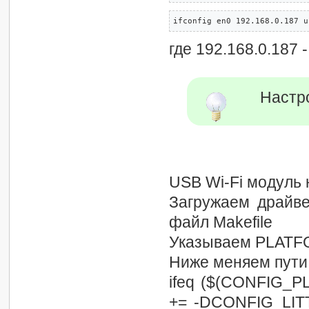
ifconfig en0 192.168.0.187 u
где 192.168.0.187
Настро
USB Wi-Fi модуль 
Загружаем драйв
файл Makefile
Указываем PLAT
Ниже меняем пути
ifeq ($(CONFIG_
+= -DCONFIG_LI