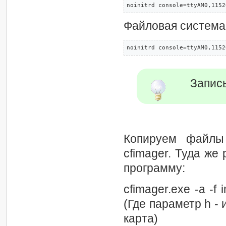
noinitrd console=ttyAM0,1152
Файловая систем
noinitrd console=ttyAM0,1152
Запись
Копируем файлы i
cfimager. Туда же
программу:
cfimager.exe -a -f 
(Где параметр h -
карта)