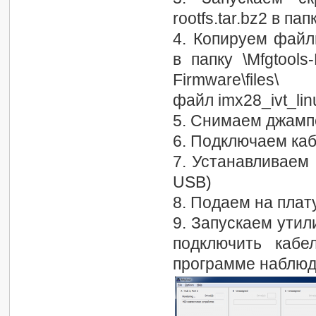
rootfs.tar.bz2 в папк
4. Копируем файлы 
в папку \Mfgtools-
Firmware\files\
файл imx28_ivt_li
5. Снимаем джамп
6. Подключаем ка
7. Устанавливаем 
USB)
8. Подаем на плат
9. Запускаем утил
подключить каб
программе наблюд